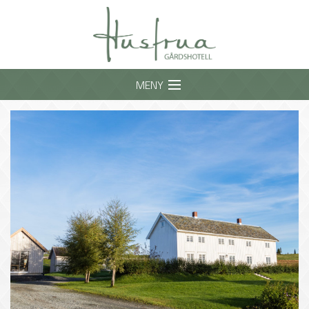
MENY
Overnatting
Servering
Seminar
Om Husfrua
Booking